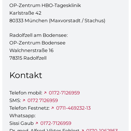
OP-Zentrum HBO-Tagesklinik
Karlstraße 42
80333 München (Maxvorstadt / Stachus)
Radolfzell am Bodensee:
OP-Zentrum Bodensee
Walchnerstraße 16
78315 Radolfzell
Kontakt
Telefon mobil:
0172-7126959
SMS:
0172 7126959
Telefon Festnetz:
0711-469232-13
Whatsapp:
Sissi Gaub
0172-7126959
Dr. med. Alfred-Viktor Fehlert
0170-1062953